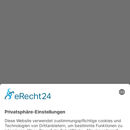
Newsletter Anmeldung
So erfährst du als Erster, was sich bei mir tut und was für
dich in Zukunft wichtig sein könnte. Du kannst dich jederzeit
aus dem Newsletter wieder abmelden.
Vorname
E-Mail
Ich habe die Datenschutzerklärung zur Kenntnis
genommen. Ich stimme zu, dass meine Angaben und
Daten zur Beantwortung meiner Anfrage elektronisch
erhoben und gespeichert werden. Sie können Ihre
Einwilligung jederzeit per E-Mail an