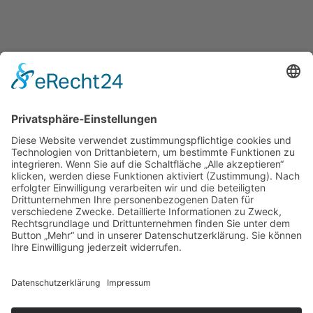
hiervon unberührt.
11. Informationen zur Online-
Streitbeilegung /
Verbraucherschlichtung
Die EU-Kommission stellt im Internet unter folgendem Link
eine Plattform zur Online-Streitbeilegung bereit:
https://ec.europa.eu/consumers/odr
. Der Anbieter ist
nicht bereit oder verpflichtet, an Streitbeilegungsverfahren
vor einer Verbraucherschlichtungsstelle teilzunehmen.
Unsere E-Mail-Adresse entnehmen Sie der Überschrift
dieser AGB.
Daniel Kontratiuk Photography – All rights reserved © 2026